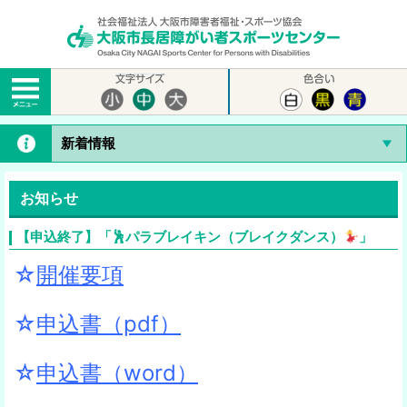
新着情報
お知らせ
【申込終了】「🕺パラブレイキン（ブレイクダンス）
」
☆
開催要項
☆
申込書（pdf）
☆
申込書（word）