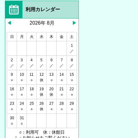
利用カレンダー
2026年 8月
日
月
火
水
木
金
土
1
／
2
3
4
5
6
7
8
／
／
／
／
／
／
／
9
10
11
12
13
14
15
○
○
○
休
○
○
○
16
17
18
19
20
21
22
○
○
○
休
休
○
○
23
24
25
26
27
28
29
○
○
○
休
○
○
○
30
31
○
○
○：利用可 休：休館日
△：お知らせをご覧ください